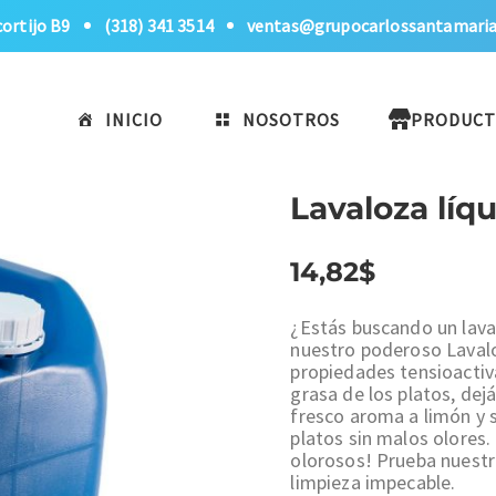
cortijo B9
(318) 341 3514
ventas@grupocarlossantamari
INICIO
NOSOTROS
PRODUCT
Lavaloza líq
14,82
$
¿Estás buscando un laval
nuestro poderoso Laval
propiedades tensioactiv
grasa de los platos, dej
fresco aroma a limón y 
platos sin malos olores.
olorosos! Prueba nuestro
limpieza impecable.