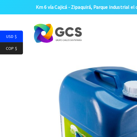
Km 6 vía Cajicá - Zipaquirá, Parque industrial el 
USD $
COP $