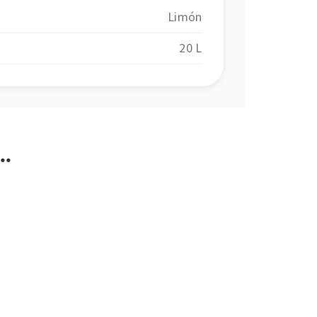
Limón
20 L
…