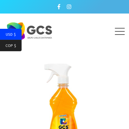
USD $
COP $